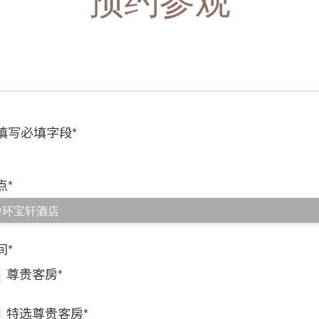
预约参观
填写必填字段*
点*
间*
尊贵客房*
特选尊贵客房*