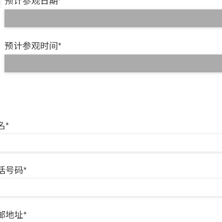
预计参观日期*
预计参观时间*
名*
话号码*
邮地址*