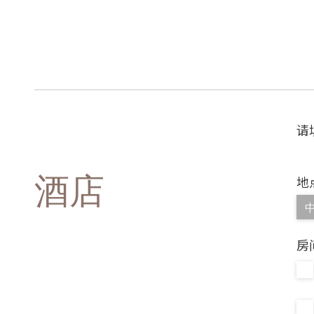
请
酒店
地
房