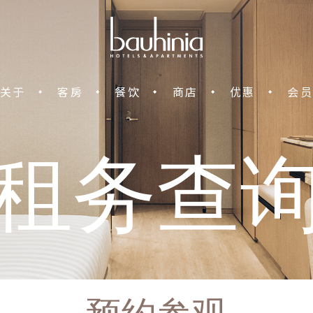
中环宝轩酒店
关于
客房
餐饮
商店
优惠
会员
租务查