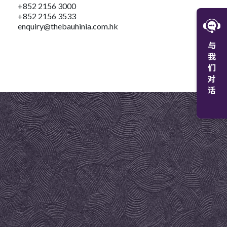
+852 2156 3000
+852 2156 3533
W
enquiry@thebauhinia.com.hk
与
微
我
们
对
话
+8