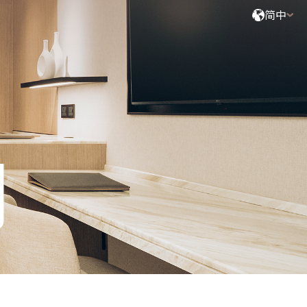
简中
搜索
2
成人,
0
小童,
0
婴儿
询