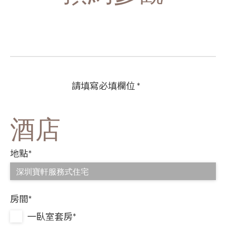
請填寫必填欄位 *
酒店
地點*
房間*
一臥室套房*