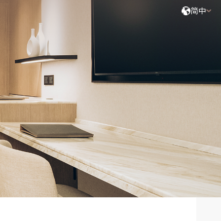
简中
搜索
2
成人,
0
小童,
0
婴儿
一张特大双人床及一张单人床 (或三张单人床)、