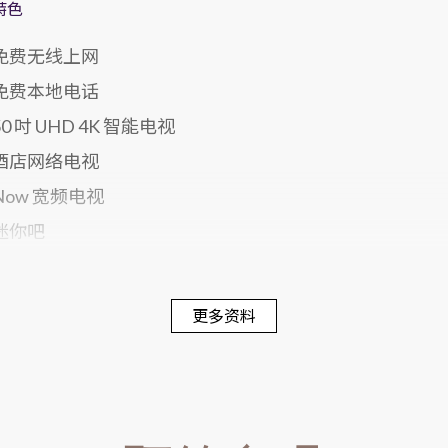
特色
免费无线上网
免费本地电话
50 吋 UHD 4K 智能电视
酒店网络电视
Now 宽频电视
迷你吧
电子保险箱
席梦思床褥
更多资料
300 针舒适寝具
戴森风筒