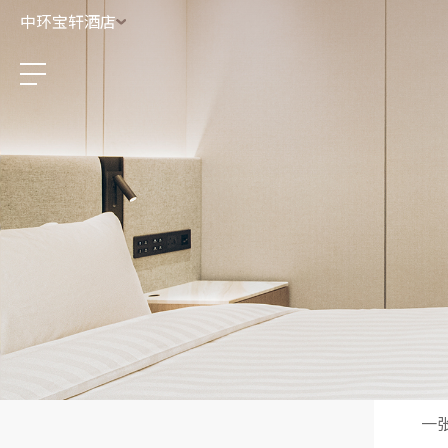
中环宝轩酒店
家
一