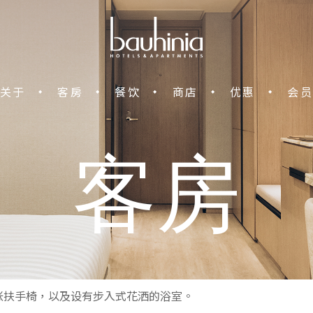
中环宝轩酒店
关于
客房
餐饮
商店
优惠
会员
客房
庭客房非常适合家庭旅客预订，共度温馨假期。家庭房配备舒适的
张扶手椅，以及设有步入式花洒的浴室。