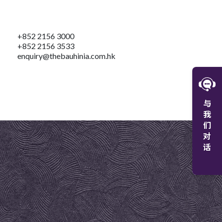
+852 2156 3000
+852 2156 3533
enquiry@thebauhinia.com.hk
W
与
微
我
们
对
话
+8