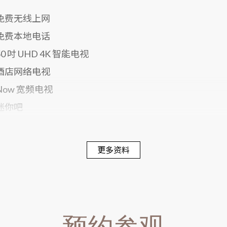
免费无线上网
免费本地电话
50 吋 UHD 4K 智能电视
酒店网络电视
Now 宽频电视
迷你吧
电子保险箱
席梦思床褥
更多资料
300 针舒适寝具
戴森风筒
预约参观