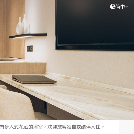
简中
搜索
2
成人,
0
小童,
0
婴儿
有步入式花洒的浴室，欢迎旅客独自或结伴入住。