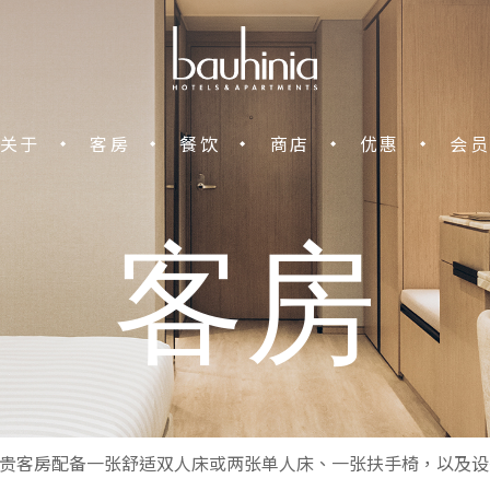
中环宝轩酒店
关于
客房
餐饮
商店
优惠
会员
客房
贵客房配备一张舒适双人床或两张单人床、一张扶手椅，以及设