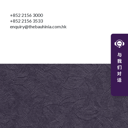
+852 2156 3000
+852 2156 3533
enquiry@thebauhinia.com.hk
W
与
微
我
们
对
话
+8