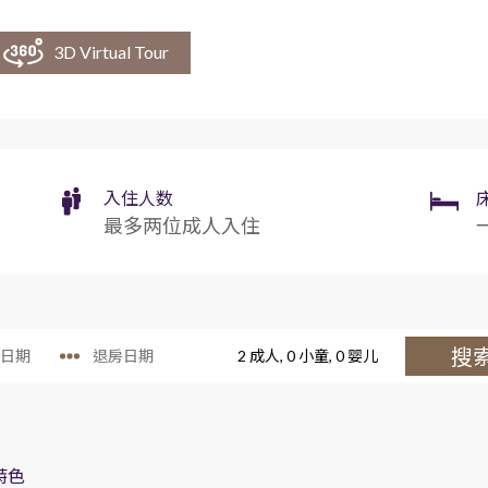
尊贵客房
3D Virtual Tour
入住人数
最多两位成人入住
搜
2
成人,
0
小童,
0
婴儿
特色