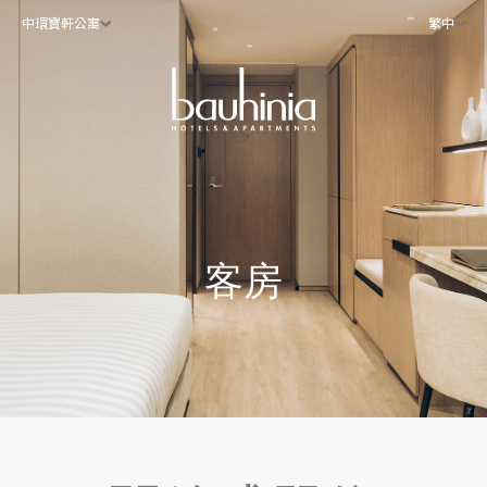
中環寶軒公寓
繁中
客房