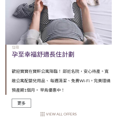
住宿
孕至幸福舒適長住計劃
歡迎寶寶在寶軒公寓降臨！ 鄰近名院，安心待產。寬
敞公寓配嬰兒用品、 每週清潔、免費Wi-Fi。完美環繞
預產期1個月。 早鳥優惠中！
更多
VIEW ALL OFFERS