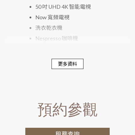
50 吋 UHD 4K 智能電視
Now 寬頻電視
洗衣乾衣機
Nespresso 咖啡機
電子保險箱
絲漣床褥
更多資料
300 針舒適寢具
戴森風筒
預約參觀
租務查詢