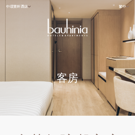
中環寶軒酒店
繁中
客房