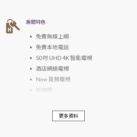
房間特色
免費無線上網
免費本地電話
50 吋 UHD 4K 智能電視
酒店網絡電視
Now 寬頻電視
迷你吧
電子保險箱
蓆夢思床褥
更多資料
300 針舒適寢具
戴森風筒