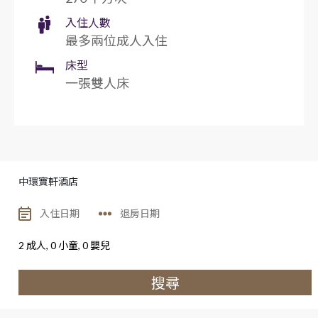
入住人數
最多兩位成人入住
床型
一張雙人床
中環寶軒酒店
2
成人,
0
小童,
0
嬰兒
搜尋