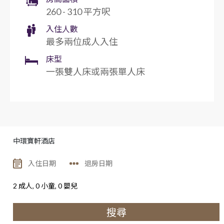
260 - 310 平方呎
入住人數
最多兩位成人入住
床型
一張雙人床或兩張單人床
中環寶軒酒店
2
成人,
0
小童,
0
嬰兒
搜尋