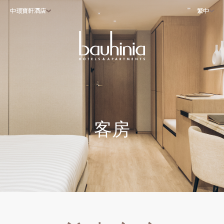
中環寶軒酒店
繁中
客房