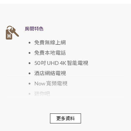
房間特色
免費無線上網
免費本地電話
50 吋 UHD 4K 智能電視
酒店網絡電視
Now 寬頻電視
迷你吧
電子保險箱
蓆夢思床褥
更多資料
300 針舒適寢具