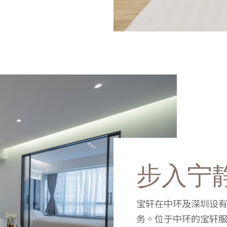
步入宁
宝轩在中环及深圳设
务。位于中环的宝轩