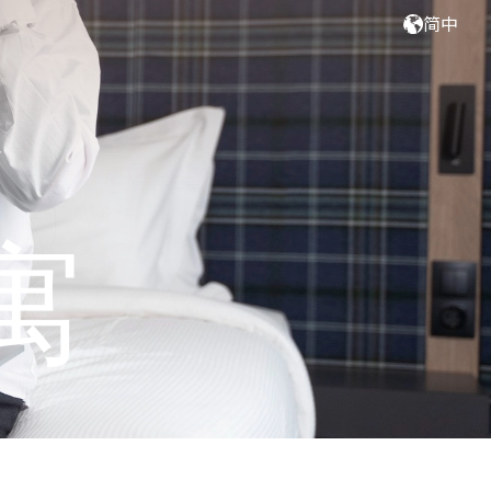
简中
员
寓