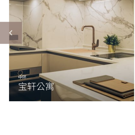
中环
宝轩公寓