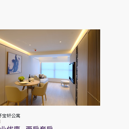
环宝轩公寓
宿