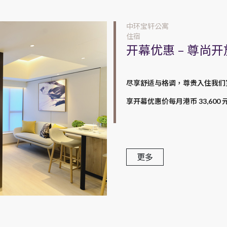
中环宝轩公寓
住宿
开幕优惠 – 尊尚
尽享舒适与格调，尊贵入住我们宽
享开幕优惠价每月港币 33,600 
更多