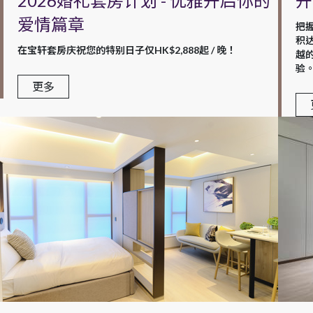
2026婚礼套房计划 - 优雅开启你的
开
爱情篇章
把
积
在宝轩套房庆祝您的特别日子仅HK$2,888起 / 晚！
越
验
更多