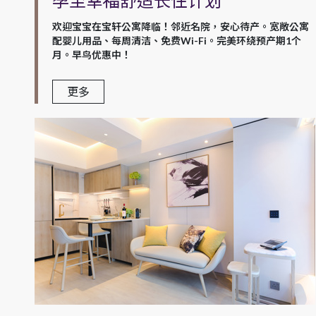
孕至幸福舒适长住计划
欢迎宝宝在宝轩公寓降临！邻近名院，安心待产。宽敞公寓
配婴儿用品、每周清洁、免费Wi-Fi。完美环绕预产期1个
月。早鸟优惠中！
更多