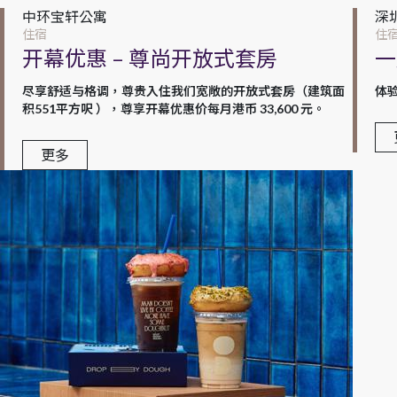
中环宝轩公寓
深
住宿
住
开幕优惠 – 尊尚开放式套房
一
尽享舒适与格调，尊贵入住我们宽敞的开放式套房（建筑面
体验
积551平方呎 ），尊享开幕优惠价每月港币 33,600 元。
更多