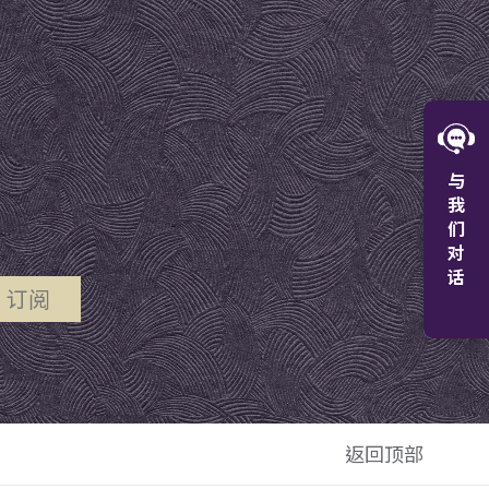
W
与
微
我
们
对
话
订阅
+8
返回顶部