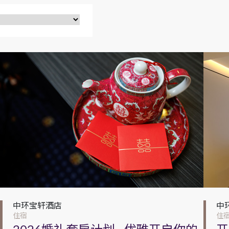
中环宝轩酒店
中
住宿
住