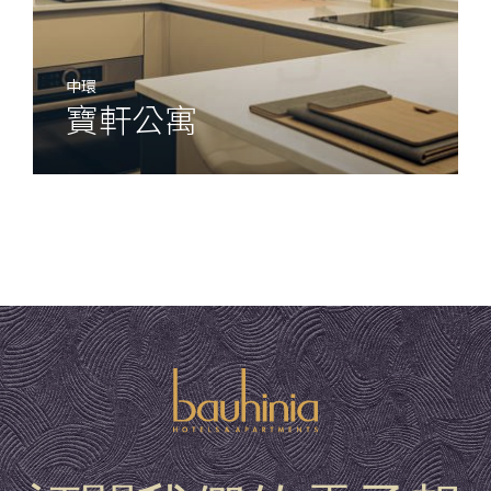
中環
寶軒公寓