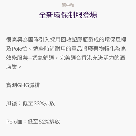
碳中和
全新環保制服登場
很高興為團隊引入採用回收塑膠瓶製成的環保風褸
及Polo恤。這些時尚耐用的單品將廢棄物轉化為高
效能服裝—透氣舒適，完美適合香港充滿活力的酒
店業。
實測GHG減排
風褸：低至33%排放
Polo恤：低至52%排放